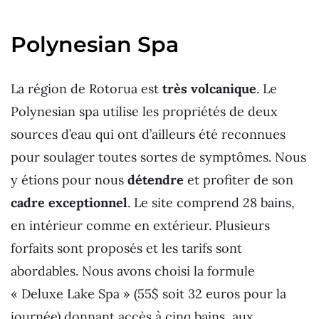
nombre
de
Polynesian Spa
personnes
qui
touchent
La région de Rotorua est
très volcanique
. Le
les
Polynesian spa utilise les propriétés de deux
arbres
sources d’eau qui ont d’ailleurs été reconnues
pour soulager toutes sortes de symptômes. Nous
y étions pour nous
détendre
et profiter de son
cadre exceptionnel
. Le site comprend 28 bains,
en intérieur comme en extérieur. Plusieurs
forfaits sont proposés et les tarifs sont
abordables. Nous avons choisi la formule
« Deluxe Lake Spa » (55$ soit 32 euros pour la
journée) donnant accès à cinq bains, aux