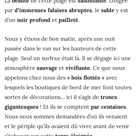
La
beauté
de cette plage est
saisissante
. Longée
par
d’immenses falaises abruptes
, le
sable
y est
d’un
noir profond
et
pailleté
.
Nous y étions de bon matin, après une nuit
passée dans le van sur les hauteurs de cette
plage. Seul un surfeur était là. Il se dégage ici une
atmosphère
sauvage
et
vivifiante
. Ce que nous
appelons chez nous des
« bois flottés »
avec
lesquels les boutiques de bord de mer font toutes
sortes de décorations… ici il s’agit de
troncs
gigantesques
! Et ils se comptent
par centaines
.
Nous nous sommes demandées d’où ils venaient
et le périple qu’ils avaient dû vivre avant de venir
s’échouer sur cette
terre éloignée
.