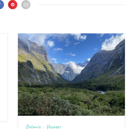
Océanie
Voyages
/