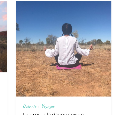
Océanie
Voyages
/
Le droit à la déconnexion