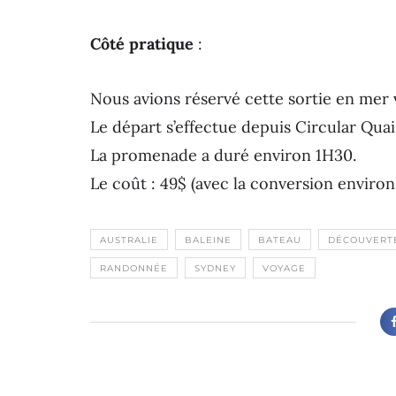
Côté pratique
:
Nous avions réservé cette sortie en mer v
Le départ s’effectue depuis Circular Qua
La promenade a duré environ 1H30.
Le coût : 49$ (avec la conversion environ 
AUSTRALIE
BALEINE
BATEAU
DÉCOUVERT
RANDONNÉE
SYDNEY
VOYAGE